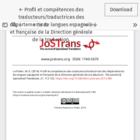
Return to Article Details
←
Profil et compétences des
Download
traducteurs/traductrices des
départements de langues espagnole
et française de la Direction générale
de la traduction.