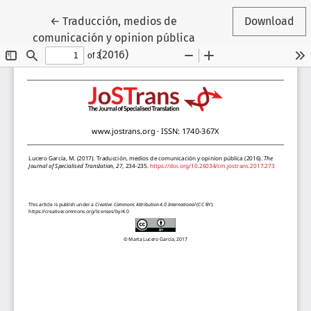
Return to Article Details
←
Traducción, medios de
Download
comunicación y opinion pública
(2016)