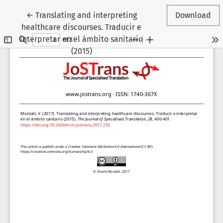
Return to Article Details
←
Translating and interpreting
Download
healthcare discourses. Traducir e
interpretar en el ámbito sanitario
(2015)