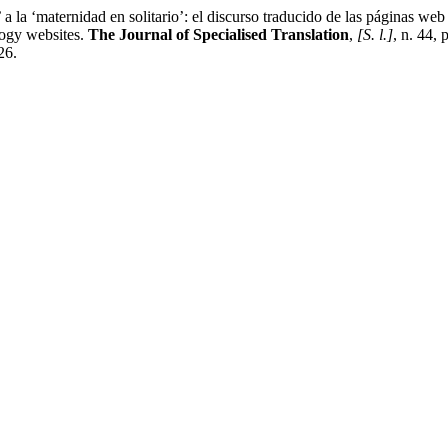
ternidad en solitario’: el discurso traducido de las páginas web s
logy websites.
The Journal of Specialised Translation
,
[S. l.]
, n. 44,
26.