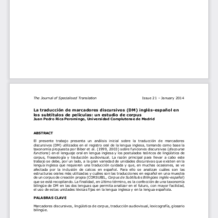
The Journal of Specialised Translation
Issue 21 – January 2014
La traducción de marcadores discursivos (DM) inglés-español en 
los subtítulos de películas: un estudio de corpus
Juan Pedro Rica Peromingo, Universidad Complutense de Madrid
ABSTRACT
El  presente  trabajo  presenta  un  análisis  inicial  sobre  la  traducción  de  marcadores 
discursivos (DM) utilizados en el registro oral de la lengua inglesa, tomando como base la 
taxonomía propuesta por Biber et al. (1999, 2003) sobre funciones discursivas (
discourse 
functions
) en el lenguaje oral en lengua inglesa y los postulados teóricos de lingüística de 
corpus, fraseología y traducción audiovisual. La razón principal para llevar a cabo este 
trabajo se debe, por un lado, a la gran variedad de unidades discursivas que existen en la 
lengua inglesa que requieren una traducción cuidada y que, en muchas ocasiones, se ve 
afectada  por  la  inclusión  de  calcos  en  español.  Para  ello  se  analizan  cuáles  son  las 
estructuras orales más utilizadas y cuáles son las traducciones en español en una muestra 
de un corpus de creación propia (CORSUBIL, 
Corpus de Subtítulos Bilingües inglés-español
) 
que se está recopilando. La finalidad, en último término, es la confección de una taxonomía 
bilingüe de DM en las dos lenguas que permita analizar en el futuro, con mayor facilidad, 
el uso de estas unidades léxicas fijas en la lengua inglesa y en la lengua española.
PALABRAS CLAVE
Marcadores discursivos, lingüística de corpus, traducción audiovisual, lexicografía, glosario 
bilingüe.