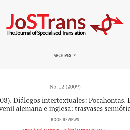
ntertextuales: Pocahontas. Estudios de literatura infantil y ju
ARCHIVES
No. 12 (2009)
08). Diálogos intertextuales: Pocahontas. E
venil alemana e inglesa: trasvases semióti
BOOK REVIEWS