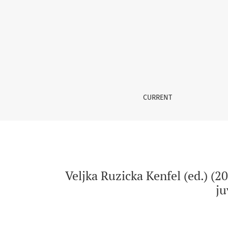
Veljka Ruzicka Kenfel (ed.) (2008). Diálogos i
CURRENT
Veljka Ruzicka Kenfel (ed.) (20
ju