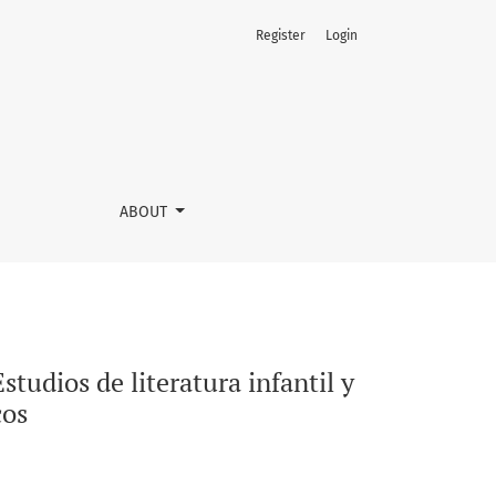
Register
Login
venil alemana e inglesa: trasvases semióticos
ABOUT
studios de literatura infantil y
cos